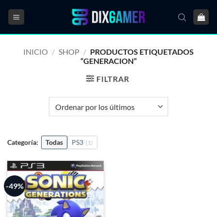
Saltar
al
contenido
INICIO
/
SHOP
/
PRODUCTOS ETIQUETADOS
“GENERACION”
FILTRAR
Categoría:
Todas
PS3
(1)
-49%