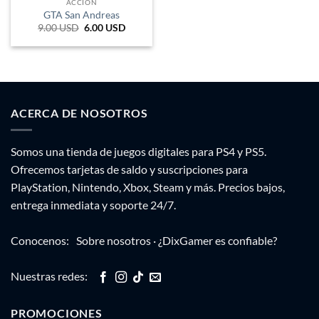
ACCIÓN
GTA San Andreas
9.00
USD
El
6.00
USD
El
precio
precio
original
actual
era:
es:
14.850 ARS.
9.900 ARS.
ACERCA DE NOSOTROS
Somos una tienda de juegos digitales para PS4 y PS5.
Ofrecemos tarjetas de saldo y suscripciones para
PlayStation, Nintendo, Xbox, Steam y más. Precios bajos,
entrega inmediata y soporte 24/7.
Conocenos:
Sobre nosotros
·
¿DixGamer es confiable?
Nuestras redes:
PROMOCIONES