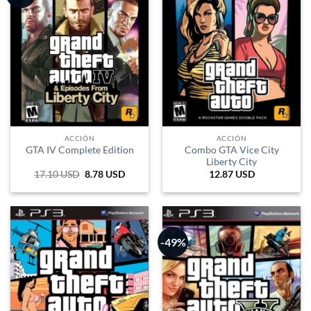
ACCIÓN
ACCIÓN
Combo GTA Vice City
GTA IV Complete Edition
Liberty City
17.10
USD
El
8.78
USD
El
12.87
USD
precio
precio
original
actual
era:
es:
28.215 ARS.
14.487 ARS.
-49%