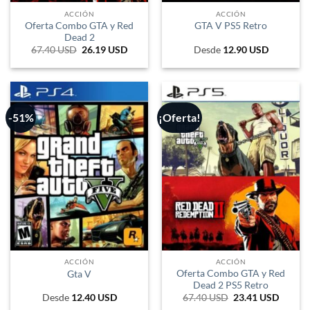
ACCIÓN
ACCIÓN
Oferta Combo GTA y Red
GTA V PS5 Retro
Dead 2
67.40
USD
El
26.19
USD
El
Desde
12.90
USD
precio
precio
original
actual
era:
es:
111.210 ARS.
43.213 ARS.
-51%
¡Oferta!
ACCIÓN
ACCIÓN
Oferta Combo GTA y Red
Gta V
Dead 2 PS5 Retro
Desde
12.40
USD
67.40
USD
El
23.41
USD
El
precio
precio