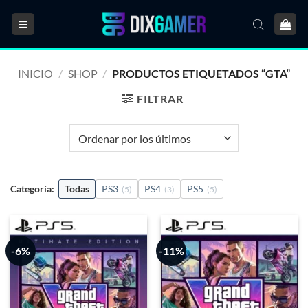
Saltar
al
contenido
INICIO
/
SHOP
/
PRODUCTOS ETIQUETADOS “GTA”
FILTRAR
Categoría:
Todas
PS3
PS4
PS5
(5)
(3)
(5)
-6%
-11%