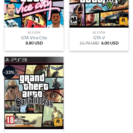
ACCIÓN
ACCIÓN
GTA Vice City
GTA V
8.80
USD
11.70
USD
El
6.00
USD
El
precio
precio
original
actual
era:
es:
19.305 ARS.
9.900 A
-33%