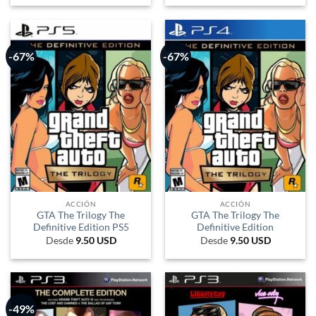
original
actual
era:
es:
111.210 ARS.
38.627
-67%
-67%
ACCIÓN
ACCIÓN
GTA The Trilogy The
GTA The Trilogy The
Definitive Edition PS5
Definitive Edition
Desde
9.50
USD
Desde
9.50
USD
-49%