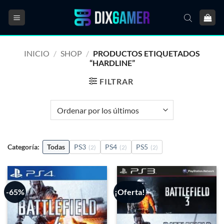
Saltar
al
contenido
INICIO
/
SHOP
/
PRODUCTOS ETIQUETADOS
“HARDLINE”
FILTRAR
Categoría:
Todas
PS3
PS4
PS5
(2)
(2)
(2)
-65%
¡Oferta!