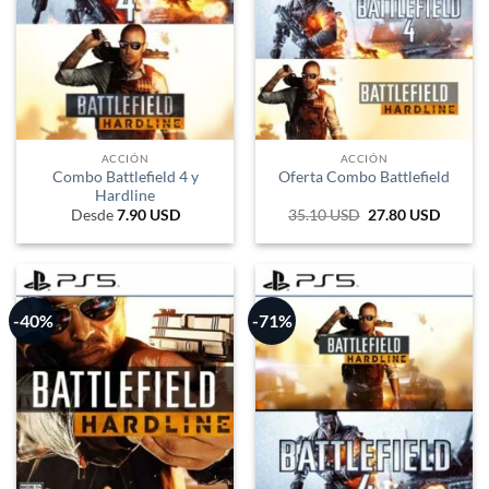
ACCIÓN
ACCIÓN
Combo Battlefield 4 y
Oferta Combo Battlefield
Hardline
Desde
7.90
USD
35.10
USD
El
27.80
USD
El
precio
precio
original
actual
era:
es:
57.915 ARS.
23.760
-40%
-71%