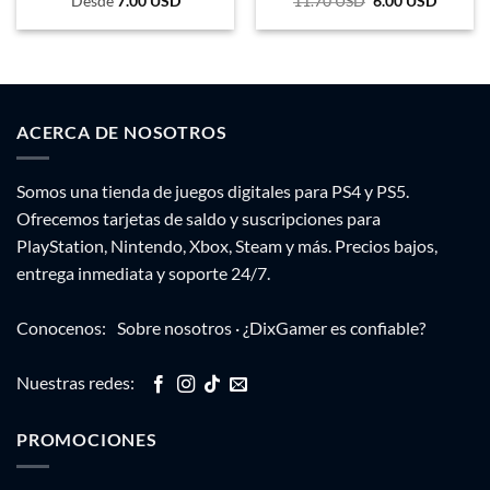
Desde
7.00
USD
11.70
USD
El
6.00
USD
El
precio
precio
original
actual
era:
es:
19.305 ARS.
9.900 A
ACERCA DE NOSOTROS
Somos una tienda de juegos digitales para PS4 y PS5.
Ofrecemos tarjetas de saldo y suscripciones para
PlayStation, Nintendo, Xbox, Steam y más. Precios bajos,
entrega inmediata y soporte 24/7.
Conocenos:
Sobre nosotros
·
¿DixGamer es confiable?
Nuestras redes:
PROMOCIONES