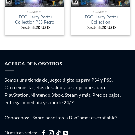
COMBOS
COMBOS
LEGO Harry Potter
LEGO Harry Potter
Collection PS5 Retro
Collection
Desde
8.20
USD
Desde
8.20
USD
ACERCA DE NOSOTROS
Somos una tienda de juegos digitales para PS4 y PS5.
Ofrecemos tarjetas de saldo y suscripciones para
PlayStation, Nintendo, Xbox, Steam y más. Precios bajos,
entrega inmediata y soporte 24/7.
Conocenos:
Sobre nosotros
·
¿DixGamer es confiable?
Nuestras redes: