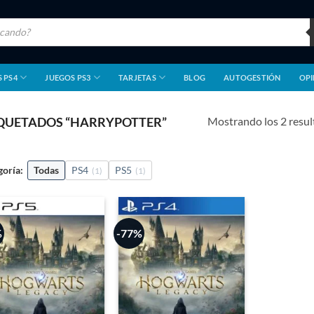
 PS4
JUEGOS PS3
TARJETAS
BLOG
AUTOGESTIÓN
OPI
Mostrando los 2 resu
QUETADOS “HARRYPOTTER”
goría:
Todas
PS4
PS5
(1)
(1)
%
-77%