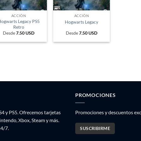
ACCIÓN
ACCIÓN
ogwarts Legacy PS5
Hogwarts Legacy
Retro
Desde
7.50
USD
Desde
7.50
USD
PROMOCIONES
S4 y PS5. Ofrecemos tarjetas
Promociones y descuentos excl
Nintendo, Xbox, Steam y más.
24/7.
SUSCRIBIRME