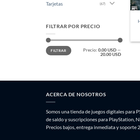
Tarjetas
(67)
H
FILTRAR POR PRECIO
Precio
Precio
Precio:
0.00 USD
—
FILTRAR
mínimo
máximo
20.00 USD
ACERCA DE NOSOTROS
Somos una tienda de juegos digitales para P
de saldo y suscripciones para PlayStation, 
Precios bajos, entrega inmediata y soporte 