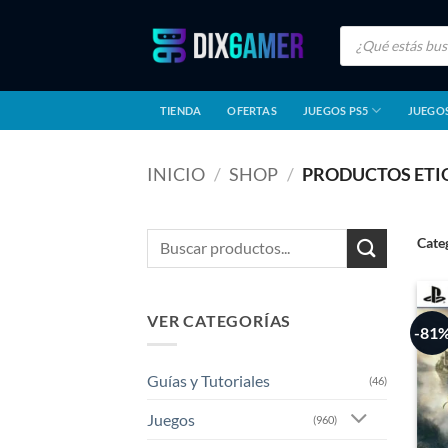
Saltar
Búsqueda
al
de
productos
contenido
TIENDA
OFERTAS
JUEGOS PS5
JUEGOS
INICIO
/
SHOP
/
PRODUCTOS ETI
Buscar
Cate
por:
VER CATEGORÍAS
-81
Guías y Tutoriales
(46)
Juegos
(960)