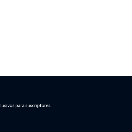
PEN
PYG
UYU
usivos para suscriptores.