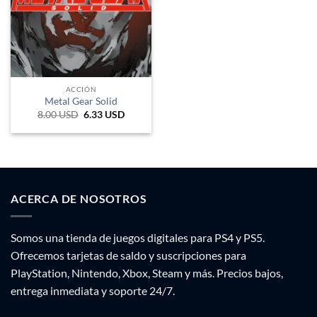
ACCIÓN
Metal Gear Solid
8.00
USD
El
6.33
USD
El
precio
precio
original
actual
era:
es:
8 USD.
6.33 USD.
ACERCA DE NOSOTROS
Somos una tienda de juegos digitales para PS4 y PS5.
Ofrecemos tarjetas de saldo y suscripciones para
PlayStation, Nintendo, Xbox, Steam y más. Precios bajos,
entrega inmediata y soporte 24/7.