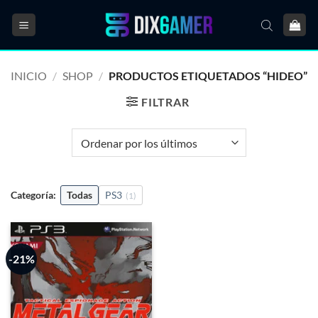
Saltar
al
contenido
INICIO
/
SHOP
/
PRODUCTOS ETIQUETADOS “HIDEO”
FILTRAR
Categoría:
Todas
PS3
(1)
-21%