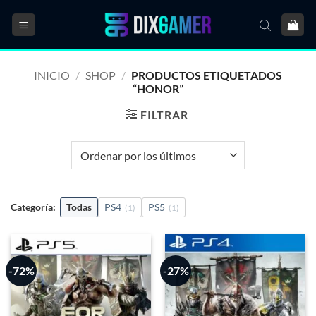
Saltar
al
contenido
INICIO
/
SHOP
/
PRODUCTOS ETIQUETADOS
“HONOR”
FILTRAR
Categoría:
Todas
PS4
PS5
(1)
(1)
-72%
-27%