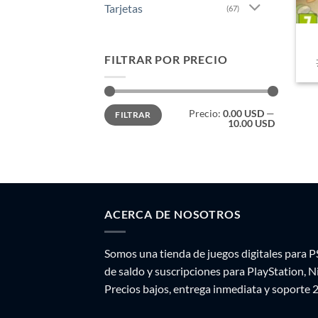
Tarjetas
(67)
FILTRAR POR PRECIO
Precio
Precio
Precio:
0.00 USD
—
FILTRAR
mínimo
máximo
10.00 USD
ACERCA DE NOSOTROS
Somos una tienda de juegos digitales para P
de saldo y suscripciones para PlayStation, 
Precios bajos, entrega inmediata y soporte 