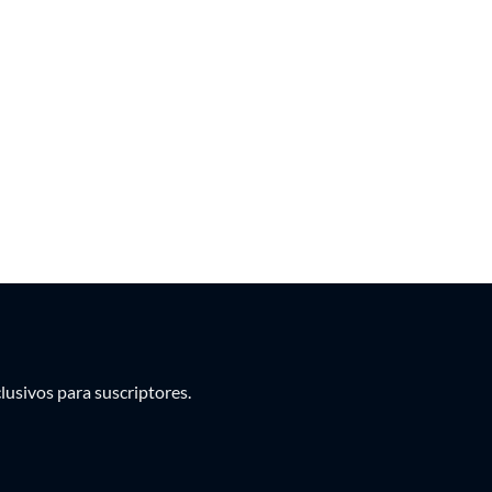
PEN
PYG
UYU
usivos para suscriptores.