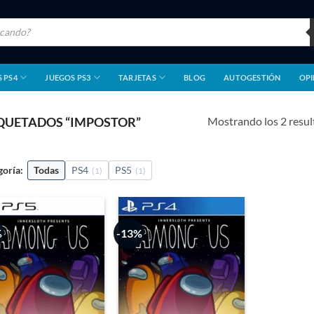
 PS4
JUEGOS PS3
TARJETAS
BLOG
AUTOGESTIÓN
OPI
Mostrando los 2 resu
QUETADOS “IMPOSTOR”
goría:
Todas
PS4
PS5
(1)
(1)
%
-13%