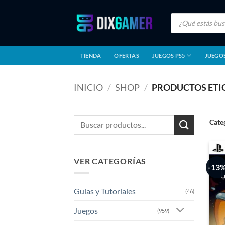
Saltar
Búsqueda
al
de
productos
contenido
TIENDA
OFERTAS
JUEGOS PS5
JUEGOS
INICIO
/
SHOP
/
PRODUCTOS ETI
Buscar
Cate
por:
VER CATEGORÍAS
-13
Guías y Tutoriales
(46)
Juegos
(959)