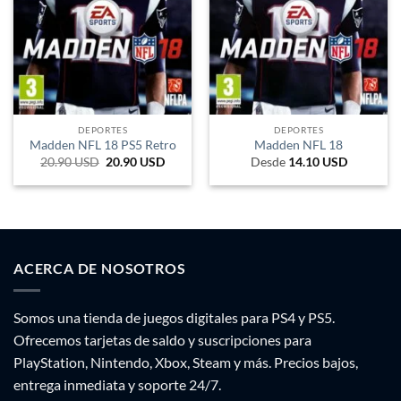
DEPORTES
DEPORTES
Madden NFL 18 PS5 Retro
Madden NFL 18
20.90
USD
El
20.90
USD
El
Desde
14.10
USD
precio
precio
original
actual
era:
es:
46.028 CLP.
20.643 CLP.
ACERCA DE NOSOTROS
Somos una tienda de juegos digitales para PS4 y PS5.
Ofrecemos tarjetas de saldo y suscripciones para
PlayStation, Nintendo, Xbox, Steam y más. Precios bajos,
entrega inmediata y soporte 24/7.