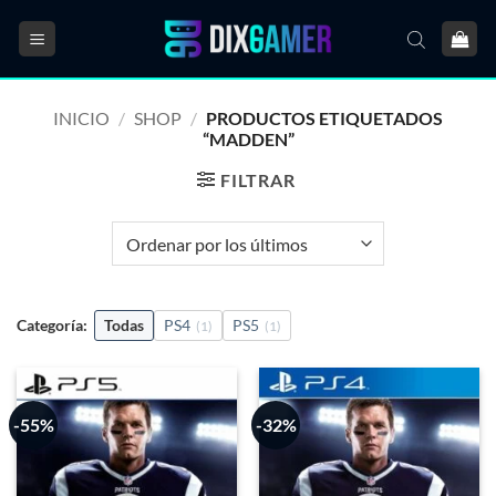
Saltar
al
contenido
INICIO
/
SHOP
/
PRODUCTOS ETIQUETADOS
“MADDEN”
FILTRAR
Categoría:
Todas
PS4
PS5
(1)
(1)
-55%
-32%