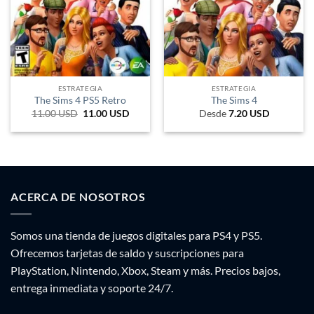
ESTRATEGIA
ESTRATEGIA
The Sims 4 PS5 Retro
The Sims 4
11.00
USD
El
11.00
USD
El
Desde
7.20
USD
precio
precio
original
actual
era:
es:
17.30 USD.
11 USD.
ACERCA DE NOSOTROS
Somos una tienda de juegos digitales para PS4 y PS5.
Ofrecemos tarjetas de saldo y suscripciones para
PlayStation, Nintendo, Xbox, Steam y más. Precios bajos,
entrega inmediata y soporte 24/7.