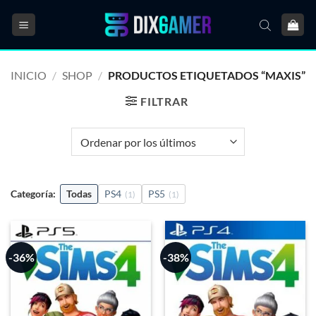
Saltar
al
contenido
INICIO
/
SHOP
/
PRODUCTOS ETIQUETADOS “MAXIS”
FILTRAR
Categoría:
Todas
PS4
PS5
(1)
(1)
-36%
-38%