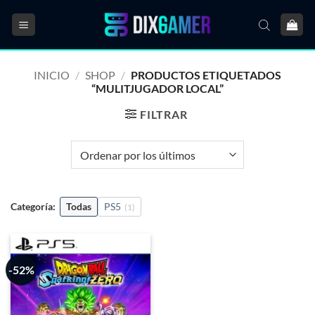
Saltar
al
contenido
INICIO
/
SHOP
/
PRODUCTOS ETIQUETADOS
“MULITJUGADOR LOCAL”
FILTRAR
Categoría:
Todas
PS5
(1)
-52%