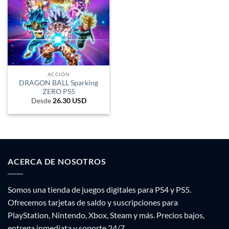
ACCIÓN
DRAGON BALL Sparking
ZERO PS5
Desde
26.30
USD
ACERCA DE NOSOTROS
Somos una tienda de juegos digitales para PS4 y PS5.
Ofrecemos tarjetas de saldo y suscripciones para
PlayStation, Nintendo, Xbox, Steam y más. Precios bajos,
entrega inmediata y soporte 24/7.