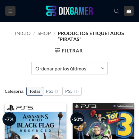
Saltar
al
contenido
INICIO
/
SHOP
/
PRODUCTOS ETIQUETADOS
“PIRATAS”
FILTRAR
Categoría:
Todas
PS3
PS5
(3)
(1)
-7%
-50%