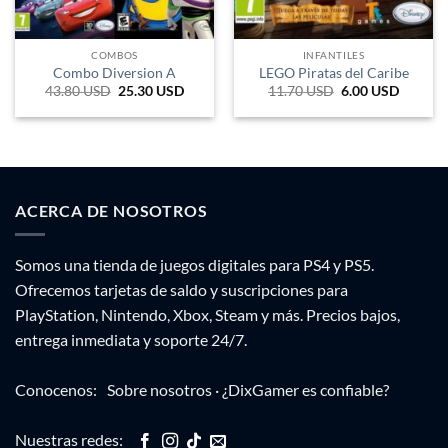
COMBOS
INFANTILES
Combo Diversion A
LEGO Piratas del Caribe
43.80
USD
El
25.30
USD
El
11.70
USD
El
6.00
USD
El
precio
precio
precio
precio
original
actual
original
actual
era:
es:
era:
es:
43.80 USD.
25.30 USD.
11.70 USD.
6 USD.
ACERCA DE NOSOTROS
Somos una tienda de juegos digitales para PS4 y PS5.
Ofrecemos tarjetas de saldo y suscripciones para
PlayStation, Nintendo, Xbox, Steam y más. Precios bajos,
entrega inmediata y soporte 24/7.
Conocenos:
Sobre nosotros
·
¿DixGamer es confiable?
Nuestras redes: