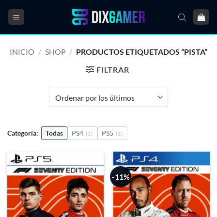
Saltar
al
contenido
INICIO
/
SHOP
/
PRODUCTOS ETIQUETADOS “PISTA”
FILTRAR
Categoría:
Todas
PS4
PS5
(1)
(1)
-11%