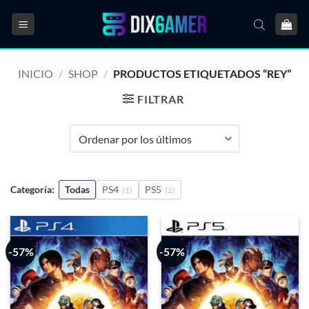
Saltar
al
contenido
INICIO
/
SHOP
/
PRODUCTOS ETIQUETADOS “REY”
FILTRAR
Categoría:
Todas
PS4
PS5
(1)
(2)
-57%
-57%