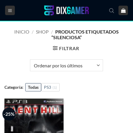
Saltar
al
contenido
INICIO
/
SHOP
/
PRODUCTOS ETIQUETADOS
“SILENCIOSA”
FILTRAR
Categoría:
Todas
PS3
(1)
-25%