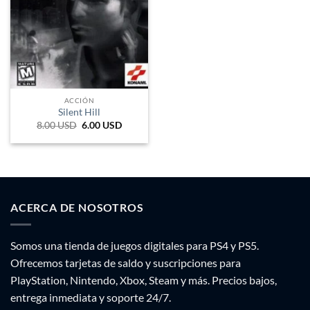
ACCIÓN
Silent Hill
8.00
USD
El
6.00
USD
El
precio
precio
original
actual
era:
es:
346 UYU.
259 UYU.
ACERCA DE NOSOTROS
Somos una tienda de juegos digitales para PS4 y PS5.
Ofrecemos tarjetas de saldo y suscripciones para
PlayStation, Nintendo, Xbox, Steam y más. Precios bajos,
entrega inmediata y soporte 24/7.