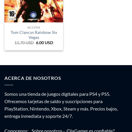
ACCIÓN
Tom Clancys Rainbow Six
Vegas
11.70
USD
El
6.00
USD
El
precio
precio
original
actual
era:
es:
19.305 ARS.
9.900 ARS.
ACERCA DE NOSOTROS
Somos una tienda de juegos digitales para PS4 y PS5.
Ofrecemos tarjetas de saldo y suscripciones para
PlayStation, Nintendo, Xbox, Steam y más. Precios bajos,
entrega inmediata y soporte 24/7.
Conocenos:
Sobre nosotros
·
¿DixGamer es confiable?