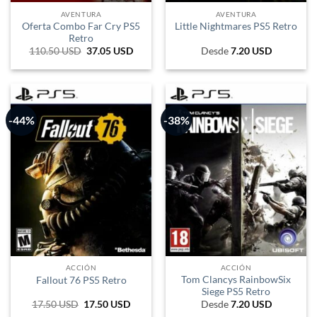
AVENTURA
AVENTURA
Oferta Combo Far Cry PS5
Little Nightmares PS5 Retro
Retro
110.50
USD
El
37.05
USD
El
Desde
7.20
USD
precio
precio
original
actual
era:
es:
182.325 ARS.
61.149 ARS.
-44%
-38%
ACCIÓN
ACCIÓN
Tom Clancys RainbowSix
Fallout 76 PS5 Retro
Siege PS5 Retro
17.50
USD
El
17.50
USD
El
Desde
7.20
USD
precio
precio