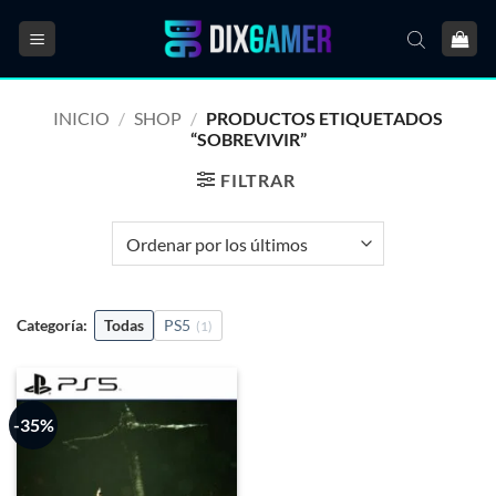
Saltar
al
contenido
INICIO
/
SHOP
/
PRODUCTOS ETIQUETADOS
“SOBREVIVIR”
FILTRAR
Categoría:
Todas
PS5
(1)
-35%