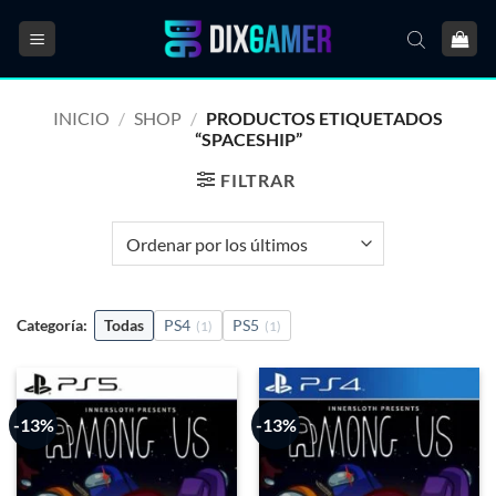
Saltar
al
contenido
INICIO
/
SHOP
/
PRODUCTOS ETIQUETADOS
“SPACESHIP”
FILTRAR
Categoría:
Todas
PS4
PS5
(1)
(1)
-13%
-13%