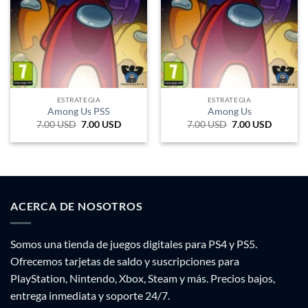
ESTRATEGIA
ESTRATEGIA
Among Us PS5
Among Us
7.00
USD
El
7.00
USD
El
7.00
USD
El
7.00
USD
El
precio
precio
precio
precio
original
actual
original
actual
era:
es:
era:
es:
13.200 ARS.
11.550 ARS.
13.200 ARS.
11.550 
ACERCA DE NOSOTROS
Somos una tienda de juegos digitales para PS4 y PS5.
Ofrecemos tarjetas de saldo y suscripciones para
PlayStation, Nintendo, Xbox, Steam y más. Precios bajos,
entrega inmediata y soporte 24/7.