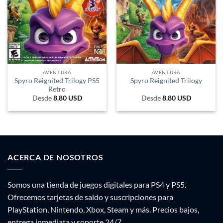
AVENTURA
AVENTURA
Spyro Reignited Trilogy PS5
Spyro Reignited Trilogy
Retro
Desde
8.80
USD
Desde
8.80
USD
ACERCA DE NOSOTROS
Somos una tienda de juegos digitales para PS4 y PS5.
Ofrecemos tarjetas de saldo y suscripciones para
PlayStation, Nintendo, Xbox, Steam y más. Precios bajos,
entrega inmediata y soporte 24/7.