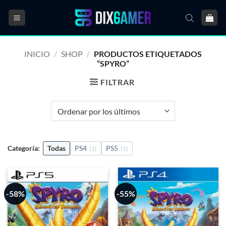
Saltar
al
contenido
INICIO
/
SHOP
/
PRODUCTOS ETIQUETADOS
“SPYRO”
FILTRAR
Categoría:
Todas
PS4
PS5
(1)
(1)
-58%
-55%