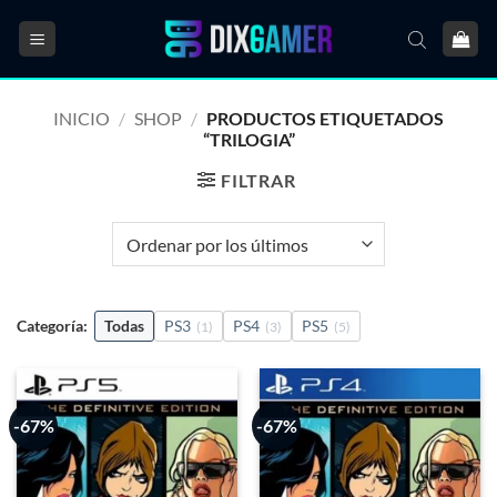
Saltar
al
contenido
INICIO
/
SHOP
/
PRODUCTOS ETIQUETADOS
“TRILOGIA”
FILTRAR
Categoría:
Todas
PS3
PS4
PS5
(1)
(3)
(5)
-67%
-67%