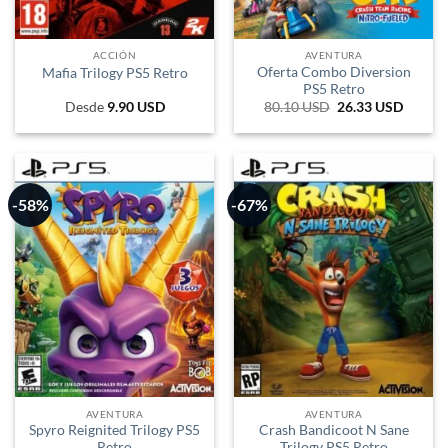
ACCIÓN
AVENTURA
Oferta Combo Diversion
Mafia Trilogy PS5 Retro
PS5 Retro
Desde
9.90
USD
80.10
USD
El
26.33
USD
El
precio
precio
original
actual
era:
es:
132.165 ARS.
43.445
-58%
-67%
AVENTURA
AVENTURA
Spyro Reignited Trilogy PS5
Crash Bandicoot N Sane
Retro
Trilogy PS5 Retro