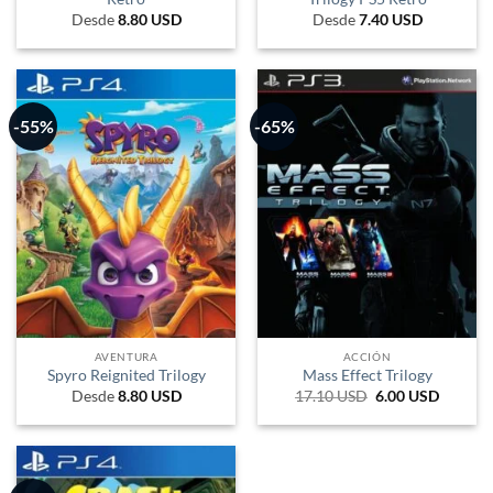
Desde
8.80
USD
Desde
7.40
USD
-55%
-65%
AVENTURA
ACCIÓN
Spyro Reignited Trilogy
Mass Effect Trilogy
Desde
8.80
USD
17.10
USD
El
6.00
USD
El
precio
precio
original
actual
era:
es:
28.215 ARS.
9.900 A