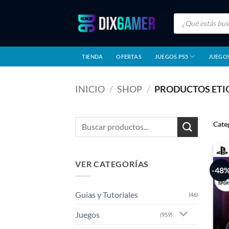
Saltar
Búsqueda
al
de
productos
contenido
TIENDA
OFERTAS
JUEGOS PS5
JUEGOS
INICIO
/
SHOP
/
PRODUCTOS ETI
Buscar
Cate
por:
VER CATEGORÍAS
-48
Guías y Tutoriales
(46)
Juegos
(959)