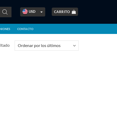
USD
CARRITO
ARS
NIONES
CONTACTO
BOB
BRL
ultado
CLP
COP
CRC
EUR
GBP
GTQ
MXN