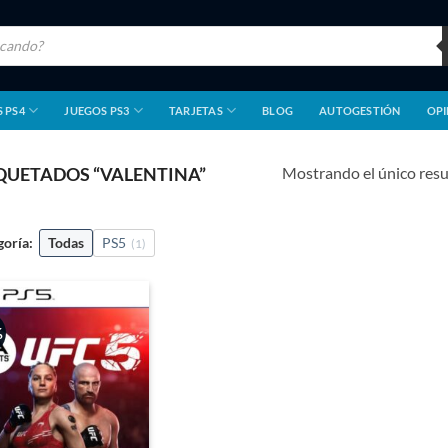
 PS4
JUEGOS PS3
TARJETAS
BLOG
AUTOGESTIÓN
OPI
Mostrando el único res
QUETADOS “VALENTINA”
goría:
Todas
PS5
(1)
%