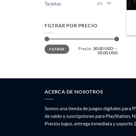
Tarjetas
(67)
FILTRAR POR PRECIO
Precio
Precio
Precio:
30.00 USD
—
FILTRAR
mínimo
máximo
50.00 USD
ACERCA DE NOSOTROS
Somos una tienda de juegos digitales para P
de saldo y suscripciones para PlayStation, 
Precios bajos, entrega inmediata y soporte 