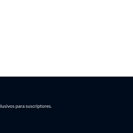
PEN
PYG
UYU
usivos para suscriptores.