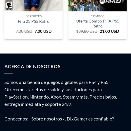
DEPORTES
COMBOS
Oferta Combo FIFA PS5
Fifa 23 PS5 Retro
Retro
7.00
USD
El
7.00
USD
El
139.80
USD
El
21.00
USD
El
precio
precio
precio
precio
original
actual
original
actual
era:
es:
era:
es:
76.890 ARS.
11.550 ARS.
230.670 ARS.
34.650
ACERCA DE NOSOTROS
Somos una tienda de juegos digitales para PS4 y PS5.
Ofrecemos tarjetas de saldo y suscripciones para
PlayStation, Nintendo, Xbox, Steam y más. Precios bajos,
entrega inmediata y soporte 24/7.
Conocenos:
Sobre nosotros
·
¿DixGamer es confiable?