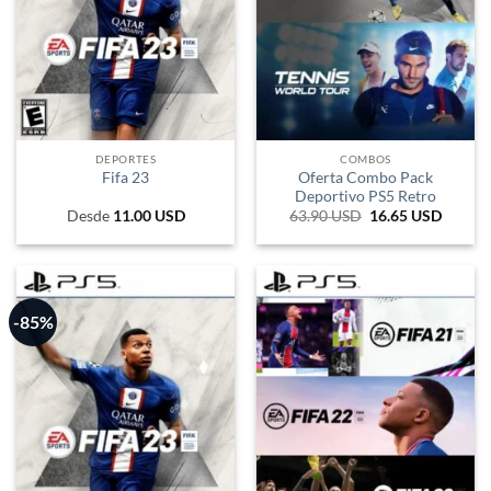
DEPORTES
COMBOS
Oferta Combo Pack
Fifa 23
Deportivo PS5 Retro
Desde
11.00
USD
63.90
USD
El
16.65
USD
El
precio
precio
original
actual
era:
es:
105.435 ARS.
27.472
-85%