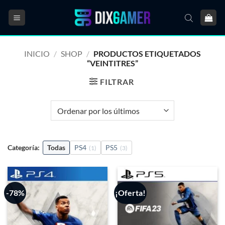
Saltar
al
contenido
INICIO
/
SHOP
/
PRODUCTOS ETIQUETADOS
“VEINTITRES”
FILTRAR
Categoría:
Todas
PS4
PS5
(1)
(3)
-78%
¡Oferta!