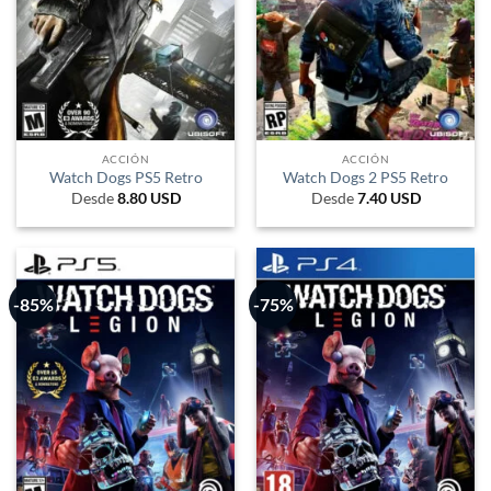
ACCIÓN
ACCIÓN
Watch Dogs PS5 Retro
Watch Dogs 2 PS5 Retro
Desde
8.80
USD
Desde
7.40
USD
-85%
-75%