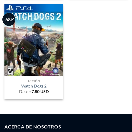
era:
es:
19.305 ARS.
9.900 ARS.
-68%
ACCIÓN
Watch Dogs 2
Desde
7.80
USD
ACERCA DE NOSOTROS